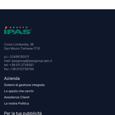
Corso Lombardia, 36
San Mauro Torinese (TO)
p.i.: 02495130011
mail: ipasgroup@ipasgroup-pec.it
tel: +39 011 2734567
fax: +39 0112735764
Azienda
Sistemi di gestione integrata
Lo spazio che cerchi
Assistenza Clienti
La nostra Politica
Per la tua pubblicità